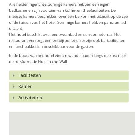
Alle helder ingerichte, zonnige kamers hebben een eigen
KLM Preferred Partner
Uganda
Groepsreis
badkamer en zijn voorzien van koffie- en theefaciliteiten. De
meeste kamers beschikken over een balkon met uitzicht op de zee
Zambia
of de tuinen van het hotel. Sommige kamers hebben panoramisch
uitzicht.
Zimbabwe
Het hotel beschikt over een zwembad en een zonneterras. Het
restaurant verzorgt een ontbijtbuffet en er zijn ook barfaciliteiten
Zuid-Afrika
en lunchpakketten beschikbaar voor de gasten.
In de buurt van het hotel vindt u wandelpaden langs de kust naar
de rotsformatie Hole-in-the-Wall.
Faciliteiten
Kamer
Activiteiten