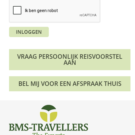
KLM Preferred Partner
Uganda
Groepsreis
Zambia
INLOGGEN
Zimbabwe
Zuid-Afrika
VRAAG PERSOONLIJK REISVOORSTEL
AAN
BEL MIJ VOOR EEN AFSPRAAK THUIS