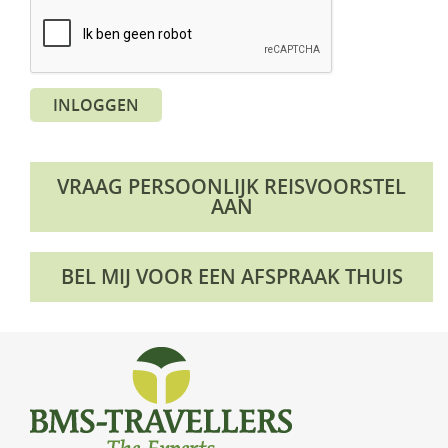
KLM Preferred Partner
Uganda
Groepsreis
Zambia
INLOGGEN
Zimbabwe
Zuid-Afrika
VRAAG PERSOONLIJK REISVOORSTEL
AAN
BEL MIJ VOOR EEN AFSPRAAK THUIS