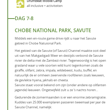
DrumBeat Mobile Camp
all inclusive + activiteiten
DAG 7-8
CHOBE NATIONAL PARK, SAVUTE
Middels een en-route game drive rijdt u naar het Savute
gebied in Chobe Natuional Park.
Het gebied van de Savute (of Savuti) Channel maakte ooit deel
uit van het Makgadigadi Meer en destijds verbond de Savute
rivier de delta met de Zambezi rivier. Tegenwoordig is het open
grasland waar u vele soorten wild kunt tegenkomen zoals de
giraffe, olifant, zebra, impala, wildebeest, kudu, buffel, en
natuurlijk de er omheen zwervende roofdieren zoals leeuwen,
de gevlekte hyena, jakhals en cheeta.
Savute staat vooral bekend om zijn (onder andere op olifanten
jagende) leeuwen. Ongetwijfeld zult u ze ‘s nachts horen...
Gedurende de zomermaanden is er een enorme zebramigratie.
Kuddes van 25.000 exemplaren passeren tweemaal per jaar de
Savute Channel, namelijk: