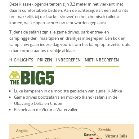
Deze klassiek ogende tenten zijn 3,2 meter in het vierkant met
KLM Preferred Partner
Uganda
Groepsreis
daarin comfortabele bedden. Aan de achterzijde zit een extra rits
om makkelijk bij de ‘bucket shower’ en het chemisch toilet te
Zambia
komen, welke apart achter uw tent worden geplaatst.
Tijdens de safari’s zijn alle game drives, park entree- en
Zimbabwe
campinggelden, maaltijden en drankjes inbegrepen. Een kok en
camp crew gaan iedere dag vooruit om het kamp op te zetten; als
Zuid-Afrika
u aankomt staat uw drankje al klaar.
HIGHLIGHTS
PRIJZEN
INBEGREPEN
NIET INBEGREPEN
Luxe kamperen in de mooiste gebieden van zuidelijk Afrika
Game drives bootsafari's en mokoro (kano) safari's in de
Okavango Delta en Chobe
Bezoek aan de Victoria Watervallen