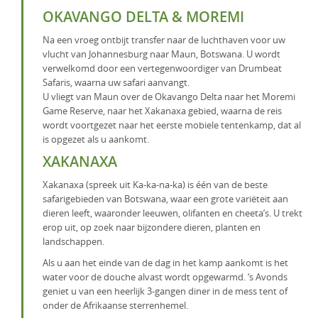
OKAVANGO DELTA & MOREMI
Na een vroeg ontbijt transfer naar de luchthaven voor uw
vlucht van Johannesburg naar Maun, Botswana.
U wordt
verwelkomd door een vertegenwoordiger van Drumbeat
Safaris, waarna uw safari aanvangt.
U vliegt van Maun over de Okavango Delta
naar het Moremi
Game Reserve, naar het Xakanaxa gebied, w
aarna de reis
wordt voortgezet naar het eerste mobiele tentenkamp, dat al
is opgezet als u aankomt.
XAKANAXA
Xakanaxa (spreek uit Ka-ka-na-ka) is één van de beste
safarigebieden van Botswana, waar een grote variëteit aan
dieren leeft, waaronder leeuwen, olifanten en cheeta’s. U trekt
erop uit, op zoek naar bijzondere dieren, planten en
landschappen.
Als u aan het einde van de dag in het kamp aankomt is het
water voor de douche alvast wordt opgewarmd. ‘s Avonds
geniet u van een heerlijk 3-gangen diner in de mess tent of
onder de Afrikaanse sterrenhemel.