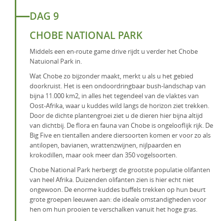
DAG 9
CHOBE NATIONAL PARK
Middels een en-route game drive rijdt u verder het Chobe
Natuional Park in.
Wat Chobe zo bijzonder maakt, merkt u als u het gebied
doorkruist. Het is een ondoordringbaar bush-landschap van
bijna 11.000 km2, in alles het tegendeel van de vlaktes van
Oost-Afrika, waar u kuddes wild langs de horizon ziet trekken.
Door de dichte plantengroei ziet u de dieren hier bijna altijd
van dichtbij. De flora en fauna van Chobe is ongelooflijk rijk. De
Big Five en tientallen andere diersoorten komen er voor zo als
antilopen, bavianen, wrattenzwijnen, nijlpaarden en
krokodillen, maar ook meer dan 350 vogelsoorten.
Chobe National Park herbergt de grootste populatie olifanten
van heel Afrika. Duizenden olifanten zien is hier echt niet
ongewoon. De enorme kuddes buffels trekken op hun beurt
grote groepen leeuwen aan: de ideale omstandigheden voor
hen om hun prooien te verschalken vanuit het hoge gras.