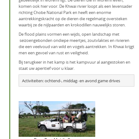
gedeeltelijk in Moremi ligt. De dieren die in Moremi leven,
komen ook hier voor. De Khwai rivier loopt als een levensader
richting Chobe National Park en heeft een enorme
aantrekkingskracht op de dieren die regelmatig oversteken
waarbij ze de nijlpaarden en krokodillen nauwelijks storen.
De flood plains vormen een wijds, open landschap met
seizoengebonden ondiepe meertjes, zoutvlaktes en rivieren
die een veelvoud van wild en vogels aantrekken. In Khwai krijgt
men een gevoel van rust en veiligheid.
Bij terugkeer in het kamp is het kampvuur al aangestoken en
staat uw aperitief voor u klaar.
Activiteiten: ochtend-, middag- en avond game drives