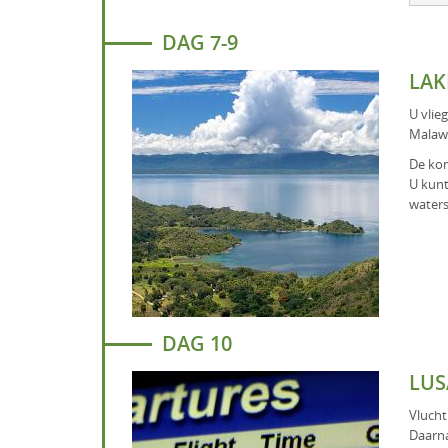
DAG 7-9
LAK
U vlie
Malawi
De kom
U kunt
waters
DAG 10
LUS
Vlucht
Daarna