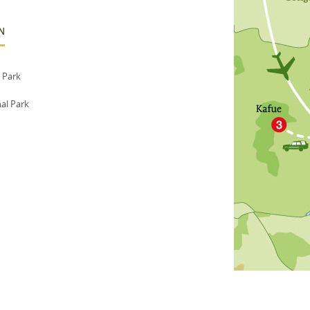
N
 Park
al Park