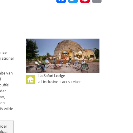
onze
National
elte van
Ila Safari Lodge
d
all inclusive + activiteiten
buffel
nder
an,
men,
fs wilde
der 
kaal 