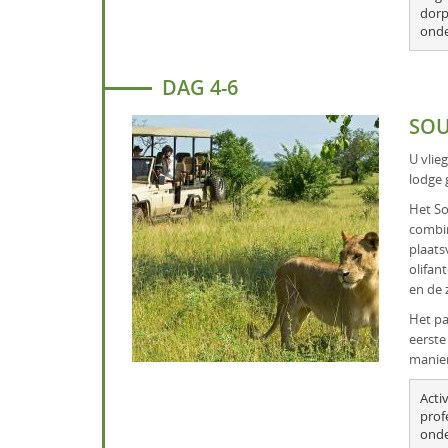
dorp
ond
DAG 4-6
SOU
U vlie
lodge 
Het So
combin
plaats
olifan
en de 
Het pa
eerste
manier
Acti
prof
ond