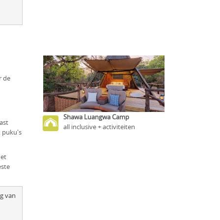
r de
Shawa Luangwa Camp
ast
all inclusive + activiteiten
, puku's
het
este
g van 