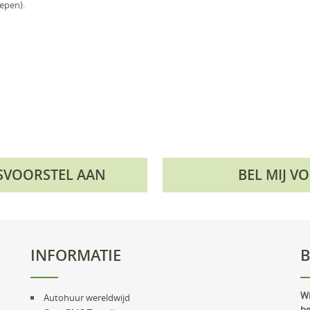
epen).
ISVOORSTEL AAN
BEL MIJ V
INFORMATIE
B
Wi
Autohuur wereldwijd
be