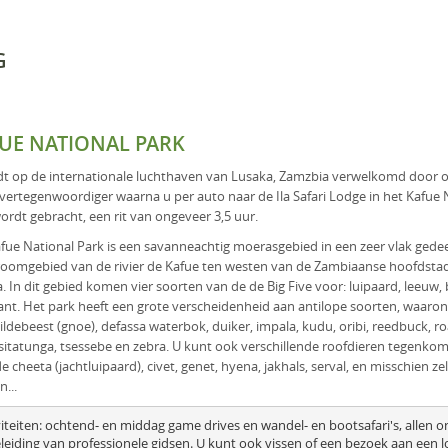
G
UE NATIONAL PARK
t op de internationale luchthaven van Lusaka, Zamzbia verwelkomd door 
 vertegenwoordiger waarna u per auto naar de Ila Safari Lodge in het Kafue 
ordt gebracht, een rit van ongeveer 3,5 uur.
fue National Park is een savanneachtig moerasgebied in een zeer vlak gede
roomgebied van de rivier de Kafue ten westen van de Zambiaanse hoofdsta
. In dit gebied komen vier soorten van de de Big Five voor: luipaard, leeuw, 
fant. Het park heeft een grote verscheidenheid aan antilope soorten, waaro
ildebeest (gnoe), defassa waterbok, duiker, impala, kudu, oribi, reedbuck, ro
 sitatunga, tsessebe en zebra. U kunt ook verschillende roofdieren tegenko
de cheeta (jachtluipaard), civet, genet, hyena, jakhals, serval, en misschien zel
...
viteiten: ochtend- en middag game drives en wandel- en bootsafari's, allen on
leiding van professionele gidsen. U kunt ook vissen of een bezoek aan een lo