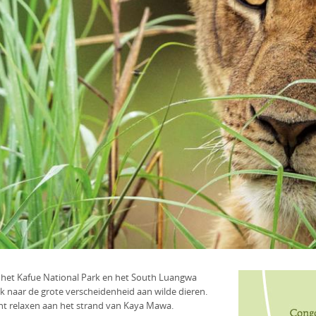
, het Kafue National Park en het South Luangwa
ek naar de grote verscheidenheid aan wilde dieren.
kunt relaxen aan het strand van Kaya Mawa.