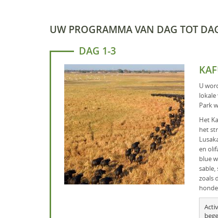
UW PROGRAMMA VAN DAG TOT DA
DAG 1-3
KAF
U word
lokale
Park w
Het Ka
het st
Lusaka
en oli
blue w
sable,
zoals 
honden
Acti
bege