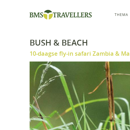
THEMA
BUSH & BEACH
10-daagse fly-in safari Zambia & Ma