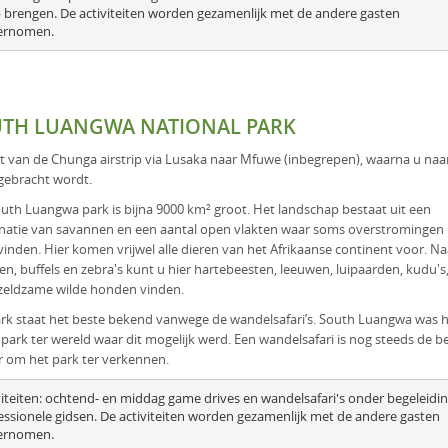
 brengen. De activiteiten worden gezamenlijk met de andere gasten 
ernomen.
TH LUANGWA NATIONAL PARK
gt van de Chunga airstrip via Lusaka naar Mfuwe (inbegrepen), waarna u naa
gebracht wordt.
uth Luangwa park is bijna 9000 km² groot. Het landschap bestaat uit een
atie van savannen en een aantal open vlakten waar soms overstromingen
vinden. Hier komen vrijwel alle dieren van het Afrikaanse continent voor. Na
ten, buffels en zebra's kunt u hier hartebeesten, leeuwen, luipaarden, kudu's
zeldzame wilde honden vinden.
rk staat het beste bekend vanwege de wandelsafari’s. South Luangwa was 
 park ter wereld waar dit mogelijk werd. Een wandelsafari is nog steeds de b
 om het park ter verkennen.
viteiten: ochtend- en middag game drives en wandelsafari's onder begeleidin
essionele gidsen. De activiteiten worden gezamenlijk met de andere gasten 
ernomen.