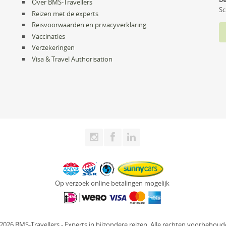
Over BMS-Travellers
Sc
Reizen met de experts
Reisvoorwaarden en privacyverklaring
Vaccinaties
Verzekeringen
Visa & Travel Authorisation
Op verzoek online betalingen mogelijk
2026 BMS-Travellers - Experts in bijzondere reizen. Alle rechten voorbehoud