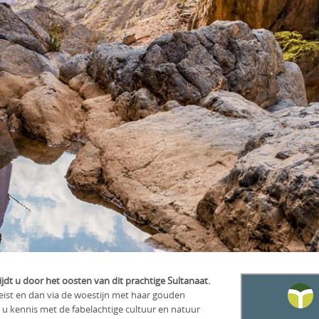
ijdt u door het oosten van dit prachtige Sultanaat.
reist en dan via de woestijn met haar gouden
 kennis met de fabelachtige cultuur en natuur