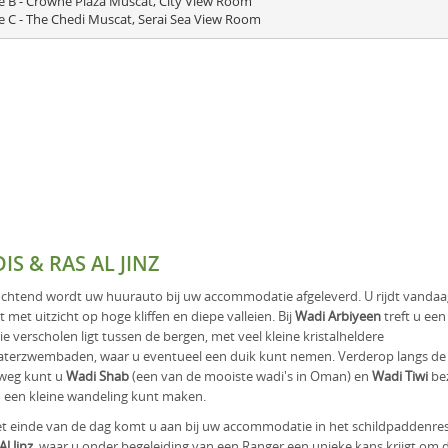
e B - Crowne Plaza Muscat, City View Room

IS & RAS AL JINZ
chtend wordt uw huurauto bij uw accommodatie afgeleverd. U rijdt vandaa
t met uitzicht op hoge kliffen en diepe valleien. Bij
Wadi Arbiyeen
treft u ee
ie verscholen ligt tussen de bergen, met veel kleine kristalheldere
terzwembaden, waar u eventueel een duik kunt nemen. Verderop langs de
weg kunt u
Wadi Shab
(een van de mooiste wadi's in Oman) en
Wadi Tiwi
be
 een kleine wandeling kunt maken.
t einde van de dag komt u aan bij uw accommodatie in het schildpaddenre
Al Jinz
, waar u onder begeleiding van een Ranger een unieke kans krijgt om 