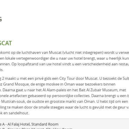
G
SCAT
komt op de luchthaven van Muscat (vlucht niet inbegrepen) wordt u verw
en lokale vertegenwoordiger die u naar uw hotel brengt, waar u heerlijk kun
nnen. Op loopafstand van uw hotel vindt u een verscheidenheid aan resta
és.
 2 maakt u met een privé gids een City Tour door Muscat. U bezoekt de Sul
z Grand Mosque, de enige moskee in Oman waar bezoekers binnen
 Daarna gaat u naar het Al Alam-paleis en het Bait Al Zubair Museum, met
ionele artefacten gebaseerd op persoonlijke collecties. Daarna brengt u een
 Muttrah-souk, de oudste en grootste markt van Oman. U hebt tijd om een
ing te maken door de smalle steegjes waar de lucht is gevuld met de geur 
k en sandelhout.
e A - Al Falaj Hotel, Standard Room
