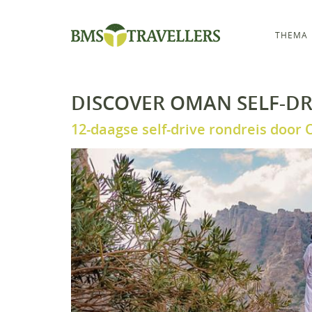
THEMA
DISCOVER OMAN SELF-DR
12-daagse self-drive rondreis door