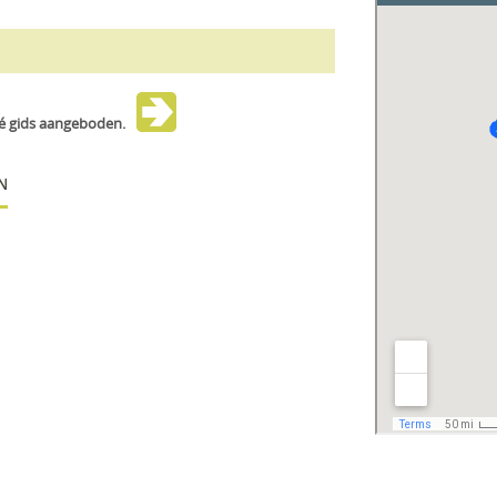
vé gids aangeboden.
N