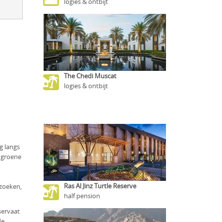
logies & ontbijt
The Chedi Muscat
logies & ontbijt
g langs
n groene
Ras Al Jinz Turtle Reserve
zoeken,
half pension
servaat
de