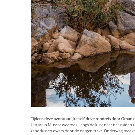
Tijdens deze avontuurlijke self-drive rondreis door Oman r
U start in Muscat waarna u langs de kust naar het zuiden 
zandduinen dwars door de bergen trekt. Onderweg maakt u