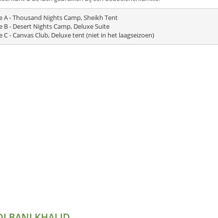
e A - Thousand Nights Camp, Sheikh Tent

e B - Desert Nights Camp, Deluxe Suite

I BANI KHALID