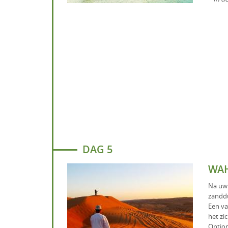
DAG 5
WAH
Na uw 
zanddu
Een va
het zi
Option