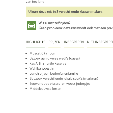
van het land.
U kunt deze reis in 3 verschillende klassen maken.
Wilt u niet zelf rijden?
Geen probleem: deze reis wordt ook met een pri
HIGHLIGHTS
PRIJZEN
INBEGREPEN
NIET INBEGREPE
Muscat City Tour
Bezoek aan diverse wadi's (oases)
Ras Al Jinz Turtle Reserve
Wahiba woestijn
Lunch bij een bedoeïenenfamilie
Boezoek verschillende lokale souk’s (markten)
Eeuwenoude vissers- en woestijndorpjes
Middeleeuwse forten