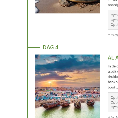
broedp
Opti
Optie
Opti
* In d
DAG 4
AL 
In de 
tradit
drukke
Ashkh
bootto
Opti
Opti
* In d