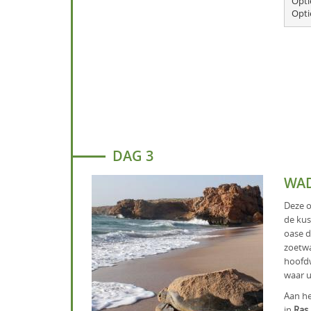
Opti
DAG 3
WAD
Deze o
de kus
oase d
zoetwa
hoofd
waar u
Aan he
in
Ras 