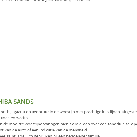
IBA SANDS
ontbijt gaat u op avontuur in de woestijn met prachtige kustlijnen, uitgestr
inen en wadi's.
n de mooiste woestijnervaringen hier is om alleen over een zandduin te lope
cht van de auto of een indicatie van de mensheid…
eel kunt u de luch gebruiken bij een bedoeïenenfamilie.