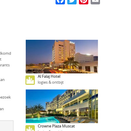
elkomd
t
urants
Al Falaj Hotel
tan
logies & ontbijt
 bezoek
van
Crowne Plaza Muscat