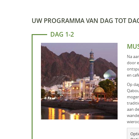
UW PROGRAMMA VAN DAG TOT DA
DAG 1-2
MU
Na aan
door e
ontspa
en caf
Op dag
Qabou
mogen.
tradit
aan de
wandel
wieroo
Opti